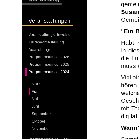
gemein
Susan
Gemein
Veranstaltungen
"Ein 
Veranstaltungshinweise
Habt i
Kartenvorbestellung
In di
Ausstellungen
Programmpunkte 2026
die L
Programmpunkte 2025
muss u
Programmpunkte 2024
Vielle
März
hören
April
welche
Mai
Geschi
Juni
mit T
September
digita
Oktober
Wann
November