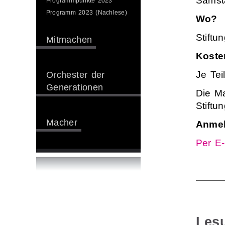
Samsta
Programmpunkte 2023
Programm 2023 (Nachlese)
Wo?
Stiftu
Mitmachen
Koste
Je Tei
Orchester der
Generationen
Die Ma
Stiftun
Macher
Anmel
Per E-
Les