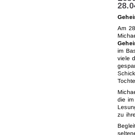
28.0
Gehei
Am 28.
Micha
Gehei
im Bas
viele 
gespan
Schick
Tochte
Michae
die im
Lesun
zu ihr
Beglei
selten