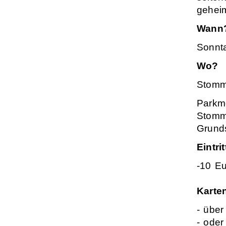
gehei
Wann
Sonnta
Wo?
Stomme
Parkmö
Stomme
Grund
Eintrit
-10 E
Karten
- über
- ode