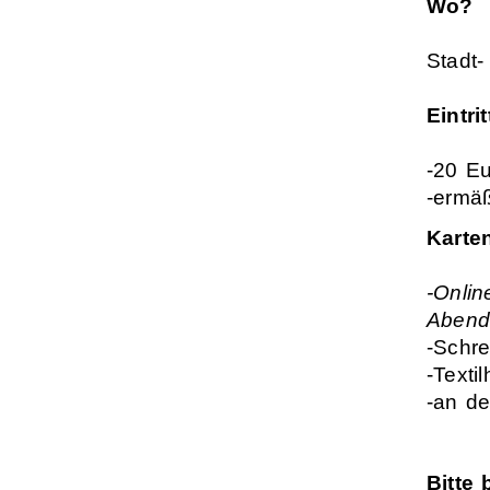
Wo?
Stadt-
Eintrit
-20 E
-ermäß
K
arte
-Onlin
Abend
-Schre
-Texti
-an d
Bitte 