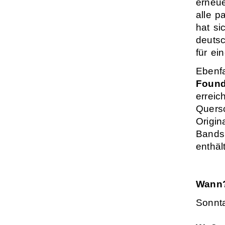
erneue
alle p
hat si
deutsc
für ei
Ebenf
Found
erreic
Quersc
Origin
Bands
enthält
Wann
Sonnt