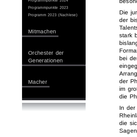
besond
Programmpunkte 2024
Programmpunkte 2023
Die ju
Programm 2023 (Nachlese)
der bi
Talent
Mitmachen
stark 
bislan
Format
Orchester der
bei de
Generationen
einge
Arrang
der P
Macher
im gro
die Ph
In de
Rheinl
die si
Sagen