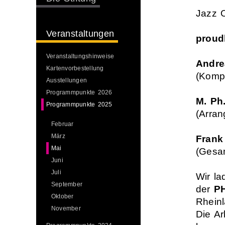
Jazz O
Veranstaltungen
proud
Veranstaltungshinweise
Andre
Kartenvorbestellung
(Komp
Ausstellungen
Programmpunkte 2026
M. Ph
Programmpunkte 2025
(Arran
Februar
März
Frank
Mai
(Gesam
Juni
Juli
Wir la
September
der
P
Oktober
Rheinl
November
Die Ar