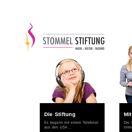
Die Stiftung
Mi
Es begann mit einem Telefonat
Die 
aus den USA ...
Unte